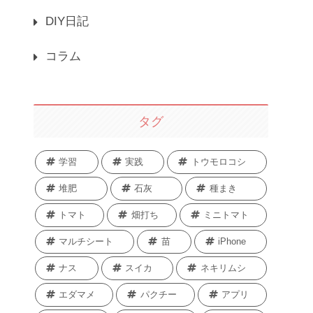
DIY日記
コラム
タグ
学習
実践
トウモロコシ
堆肥
石灰
種まき
トマト
畑打ち
ミニトマト
マルチシート
苗
iPhone
ナス
スイカ
ネキリムシ
エダマメ
パクチー
アプリ