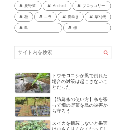
夏野菜
Android
ブロッコリー
種
ニラ
春蒔き
草刈機
畝
柵
トウモロコシが風で倒れた
場合の対策は起こさないこ
とだった
【防鳥糸の使い方】糸を張
って畑の野菜を鳥の被害か
ら守ろう
スイカを摘芯しないと果実
は小さく甘くなくなってし