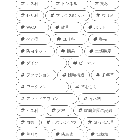
ナス科
トンネル
摘芯
セリ科
マックスむらい
ウリ科
WAQ
雑草
ポット
べと病
ユリ科
整枝
防虫ネット
摘果
土壌酸度
ダイソー
ピーマン
ファッション
団粒構造
多年草
ワークマン
草むしり
アウトドアワゴン
イネ科
ヒユ科
大根
家庭菜園の記録
虫害
ホウレンソウ
ほうれん草
草引き
防鳥糸
畑栽培