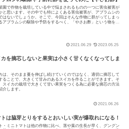
菜園で作物を栽培している中で悩まされるものの一つに害虫被害が
かと思います。その中でも特によくある害虫被害が、アブラムシの
ではないでしょうか。そこで、今回はそんな作物に群がってしまっ
るアブラムシの駆除や予防をするべく、「やさお酢」という物を試
みました。
2021.06.29
2023.05.25
イカを摘芯しないと果実は小さく甘くなくなってしま
カは、そのまま蔓を伸ばし続けていくのではなく、適切に摘芯して
することで、大きくて甘みのあるスイカを作ることができます。そ
、スイカの栽培で大きくて甘い果実をつくる為に必要な摘芯の方法
紹介します。
2021.06.26
マトは脇芽とりをするとおいしい実が爆取れになる！
ト・ミニトマトは他の作物に比べ、茎や葉の生長が早く、グングン