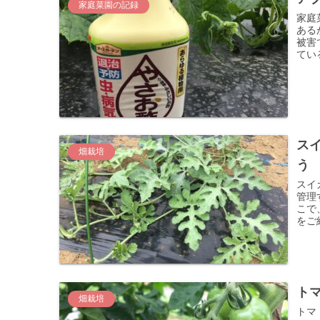
家庭菜園の記録
家庭
ある
被害
てい
して
ス
畑栽培
う
スイ
管理
こで
をご
ト
畑栽培
トマ