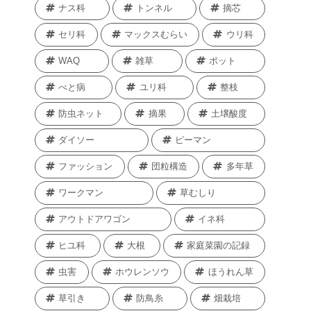
ナス科
トンネル
摘芯
セリ科
マックスむらい
ウリ科
WAQ
雑草
ポット
べと病
ユリ科
整枝
防虫ネット
摘果
土壌酸度
ダイソー
ピーマン
ファッション
団粒構造
多年草
ワークマン
草むしり
アウトドアワゴン
イネ科
ヒユ科
大根
家庭菜園の記録
虫害
ホウレンソウ
ほうれん草
草引き
防鳥糸
畑栽培