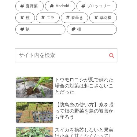
夏野菜
Android
ブロッコリー
種
ニラ
春蒔き
草刈機
畝
柵
トウモロコシが風で倒れた
場合の対策は起こさないこ
とだった
【防鳥糸の使い方】糸を張
って畑の野菜を鳥の被害か
ら守ろう
スイカを摘芯しないと果実
は小さく甘くなくなってし