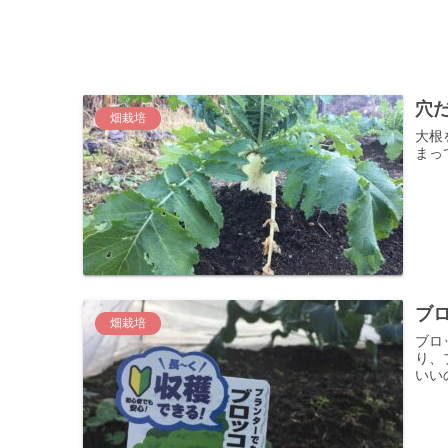
穴
畑栽培
大根
まっ
ブ
畑栽培
ブロ
り、
いい