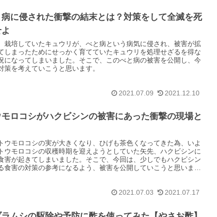
と病に侵された衝撃の結末とは？対策をして全滅を死
せよ
、栽培していたキュウリが、べと病という病気に侵され、被害が拡
てしまったためにせっかく育てていたキュウリを処理せざるを得な
況になってしまいました。そこで、このべと病の被害を公開し、今
対策を考えていこうと思います。
2021.07.09
2021.12.10
ウモロコシがハクビシンの被害にあった衝撃の現場と
？
トウモロコシの実が大きくなり、ひげも茶色くなってきた為、いよ
トウモロコシの収穫時期を迎えようとしていた矢先、ハクビシンに
食害が起きてしまいました。そこで、今回は、少しでもハクビシン
る食害の対策の参考になるよう、被害を公開していこうと思いま
2021.07.03
2021.07.17
ブラムシの駆除や予防に酢を使ってみた【やさお酢】