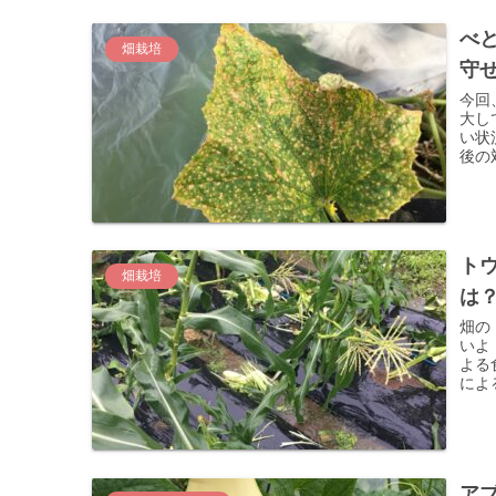
べ
畑栽培
守
今回
大し
い状
後の
ト
畑栽培
は
畑の
いよ
よる
によ
す。
ア