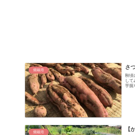
さ
畑栽培
秋頃
して
芋掘
【
畑栽培