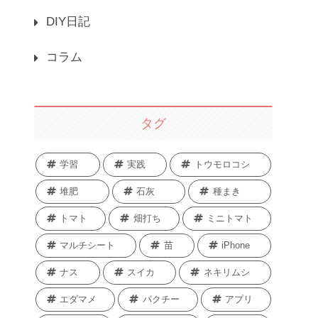
DIY日記
コラム
タグ
学習
実践
トウモロコシ
堆肥
石灰
種まき
トマト
畑打ち
ミニトマト
マルチシート
苗
iPhone
ナス
スイカ
ネキリムシ
エダマメ
パクチー
アプリ