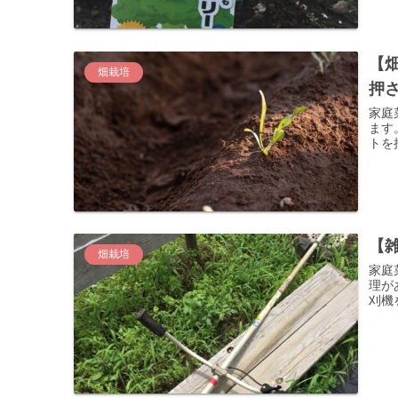
【
畑栽培
押
家庭
ます
トを
【
畑栽培
家庭
理が
刈機