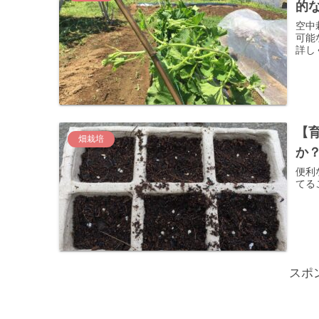
的
空中
可能
詳し
【
畑栽培
か
便利
てる
スポ