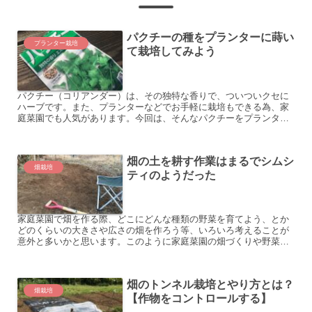
パクチーの種をプランターに蒔い
プランター栽培
て栽培してみよう
パクチー（コリアンダー）は、その独特な香りで、ついついクセに
ハーブです。また、プランターなどでお手軽に栽培もできる為、家
庭菜園でも人気があります。今回は、そんなパクチーをプランター
で栽培してみたいと思います。
畑の土を耕す作業はまるでシムシ
畑栽培
ティのようだった
家庭菜園で畑を作る際、どこにどんな種類の野菜を育てよう、とか
どのくらいの大きさや広さの畑を作ろう等、いろいろ考えることが
意外と多いかと思います。このように家庭菜園の畑づくりや野菜作
りの計画は、実はあるものに似ていると考えました。
畑のトンネル栽培とやり方とは？
畑栽培
【作物をコントロールする】