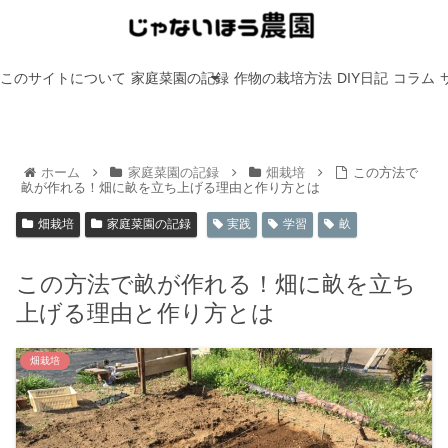
このサイトについて
家庭菜園の記録
作物の栽培方法
DIY日記
コラム
ホーム
家庭菜園の記録
畑栽培
この方法で
畝が作れる！畑に畝を立ち上げる理由と作り方とは
畑栽培
家庭菜園の記録
実践
学習
畝
この方法で畝が作れる！畑に畝を立ち
上げる理由と作り方とは
畑栽培