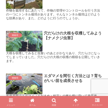
作物を栽培するにあたって、作物の管理やコントロールを行う方法
の一つにトンネル栽培があります。そんなトンネル栽培はどのよう
な効果があり、また、どのように行うのでしょうか。
穴だらけの大根を収穫してみよう
畑栽培
【ナメクジ虫害】
大根を収穫してみると虫食いのあとがかなりあり、穴だらけになっ
てしまっていました。穴だらけの大根の収穫の模様を公開していき
ます。
エダマメを間引く方法とは？育ち
畑栽培
がいい苗を成長させる
家庭菜園でエダマメ（えだまめ・枝豆）の種を畑に蒔いて発芽後、
本葉が2〜3枚になったタイミングで、生育のいいエダマメを1本残し
他を間引いていきます。
メニュー
ホーム
検索
トップ
サイドバー