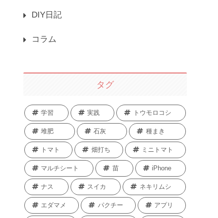
DIY日記
コラム
タグ
学習
実践
トウモロコシ
堆肥
石灰
種まき
トマト
畑打ち
ミニトマト
マルチシート
苗
iPhone
ナス
スイカ
ネキリムシ
エダマメ
パクチー
アプリ