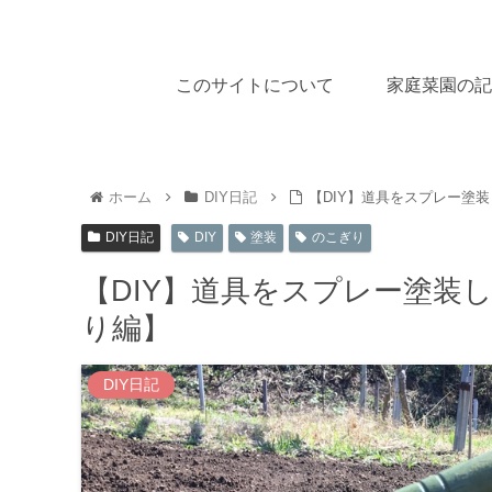
このサイトについて
家庭菜園の記
ホーム
DIY日記
【DIY】道具をスプレー塗
DIY日記
DIY
塗装
のこぎり
【DIY】道具をスプレー塗装
り編】
DIY日記