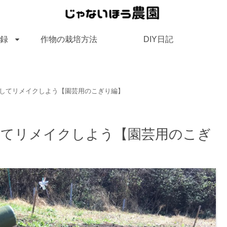
録
作物の栽培方法
DIY日記
装してリメイクしよう【園芸用のこぎり編】
してリメイクしよう【園芸用のこぎ