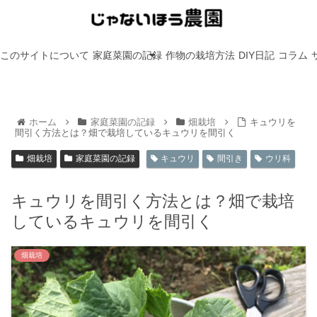
このサイトについて
家庭菜園の記録
作物の栽培方法
DIY日記
コラム
ホーム
家庭菜園の記録
畑栽培
キュウリを
間引く方法とは？畑で栽培しているキュウリを間引く
畑栽培
家庭菜園の記録
キュウリ
間引き
ウリ科
キュウリを間引く方法とは？畑で栽培
しているキュウリを間引く
畑栽培