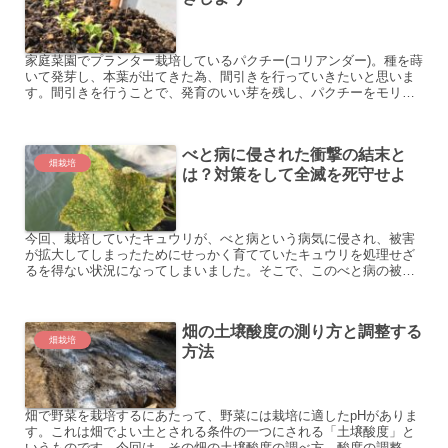
家庭菜園でプランター栽培しているパクチー(コリアンダー)。種を蒔
いて発芽し、本葉が出てきた為、間引きを行っていきたいと思いま
す。間引きを行うことで、発育のいい芽を残し、パクチーをモリモ
リと成長させることができます。
べと病に侵された衝撃の結末と
畑栽培
は？対策をして全滅を死守せよ
今回、栽培していたキュウリが、べと病という病気に侵され、被害
が拡大してしまったためにせっかく育てていたキュウリを処理せざ
るを得ない状況になってしまいました。そこで、このべと病の被害
を公開し、今後の対策を考えていこうと思います。
畑の土壌酸度の測り方と調整する
畑栽培
方法
畑で野菜を栽培するにあたって、野菜には栽培に適したpHがありま
す。これは畑でよい土とされる条件の一つにされる「土壌酸度」と
いうものです。今回は、その畑の土壌酸度の調べ方、酸度の調整の